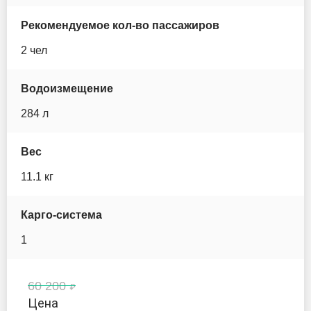
Ocean Trail
Рекомендуемое кол-во пассажиров
2 чел
Pic Board
Prime sup
Водоизмещение
284 л
Santasup
Вес
Scirocco
11.1 кг
Serf Pedal
Карго-система
Seasee
1
Space
60 200
Sports
Цена