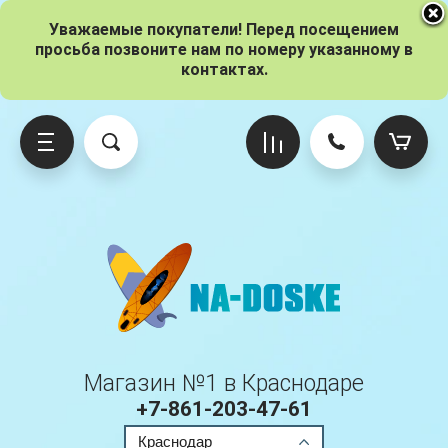
Уважаемые покупатели! Перед посещением
просьба позвоните нам по номеру указанному в
контактах.
о брендам
ксессуары
о размерам
Gladiator
Iboard
Red Paddle
Adventum
Вёсла
10.6 (320 см)
Origin
Pro
Ride
Atlantis
Гермомешки
11 (335 см)
One
Sport
Aloha
Насосы
11.6 (350 см)
Kids
Voyager
Магазин №1 в Краснодаре
Aqua Marina
Плавники
12 (365 см)
Pro
+7-861-203-47-61
Краснодар
Anomy
Паруса
12.6 (380 см)
Elite