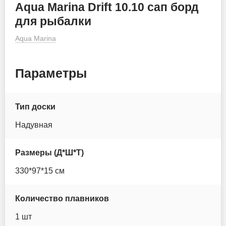
Aqua Marina Drift 10.10 сап борд
Itiwit
для рыбалки
Aqua Marina
JS
Koetsu
Параметры
Lime sup
Тип доски
MoloBoard
Надувная
Murtisol
Размеры (Д*Ш*Т)
Mseasfree
330*97*15 см
Nautica
Количество плавников
Nordic Ride
1 шт