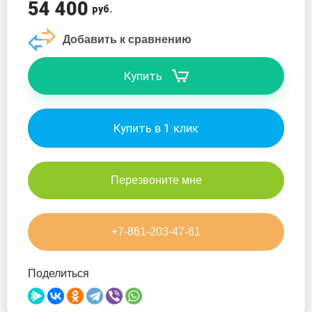
54 400
руб.
Skatinger
Добавить к сравнению
Takumo
Купить
Red Paddle
Victory
Купить в 1 клик
Viking
Перезвоните мне
Walaw
Wave
+7-861-203-47-61
ZAP
Поделиться