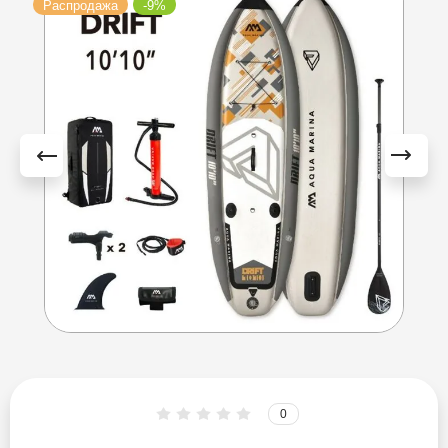
Распродажа
-9%
Esup
Fayean
FB Sport
Funwater
Gladiator
GQ
HL Sup
Hydro Force
0
Iboard