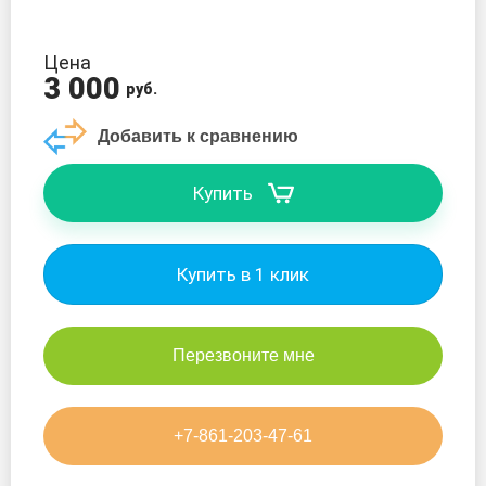
Ocean Trail
Цена
Pic Board
3 000
руб.
Prime sup
Добавить к сравнению
Santasup
Купить
Scirocco
Купить в 1 клик
Serf Pedal
Seasee
Перезвоните мне
Space
+7-861-203-47-61
Sports