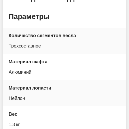
Itiwit
Параметры
JS
Количество сегментов весла
Koetsu
Трехсоставное
Lime sup
Материал шафта
MoloBoard
Алюминий
Murtisol
Материал лопасти
Mseasfree
Нейлон
Nautica
Вес
Nordic Ride
1.3 кг