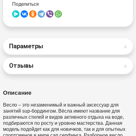
Поделиться
Skatinger
Takumo
Red Paddle
Параметры
Victory
Отзывы
Viking
Walaw
Описание
Wave
Весло – это незаменимый и важный аксессуар для
ZAP
занятий sup-бордингом. Вёсла имеют название для
различных стилей и видов активного отдыха на воде,
подбираются по росту и уровню мастерства. Данная
модель подойдет как для новичков, так и для опытных
спортсменов в мире сап серфинга. Разборное весло