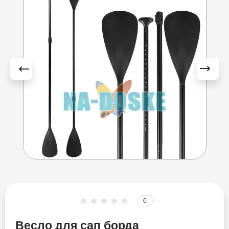
Esup
Fayean
FB Sport
Funwater
Gladiator
GQ
HL Sup
Hydro Force
0
Iboard
Весло для сап борда