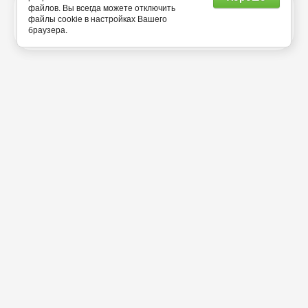
файлов. Вы всегда можете отключить
файлы cookie в настройках Вашего
УСЛОВИЯ
браузера.
Магазин
КАТАЛОГ
Доставка и Оплата
Скидки на товары и аксессуары
Карта сайта
Пользователям
КОНТАКТЫ