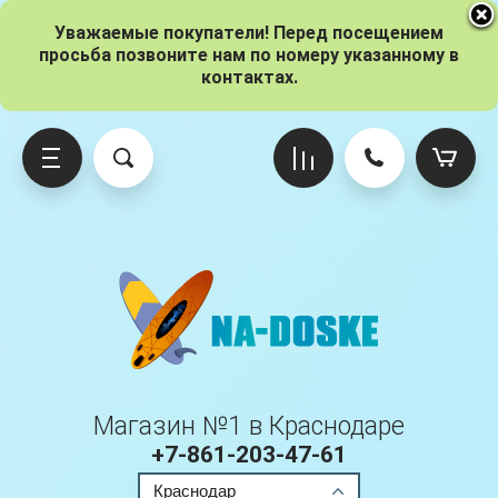
Уважаемые покупатели! Перед посещением
просьба позвоните нам по номеру указанному в
контактах.
о брендам
ксессуары
о размерам
Gladiator
Iboard
Red Paddle
Adventum
Вёсла
10.6 (320 см)
Origin
Pro
Ride
Atlantis
Гермомешки
11 (335 см)
One
Sport
Aloha
Насосы
11.6 (350 см)
Kids
Voyager
Магазин №1 в Краснодаре
Aqua Marina
Плавники
12 (365 см)
Pro
+7-861-203-47-61
Краснодар
Anomy
Паруса
12.6 (380 см)
Elite