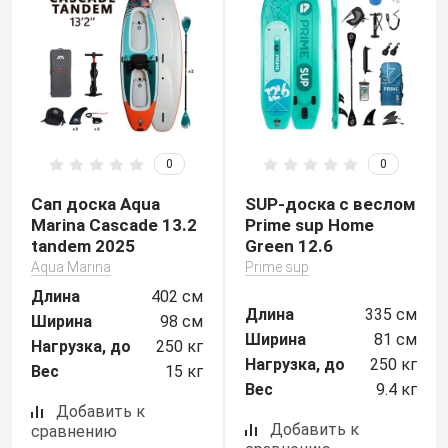
Ocean Trail
Pic Board
Prime sup
0
0
Santasup
Сап доска Aqua
SUP-доска с веслом
Scirocco
Marina Cascade 13.2
Prime sup Home
tandem 2025
Green 12.6
Aqua Marina
Prime sup
Serf Pedal
Длина
402 см
Длина
335 см
Seasee
Ширина
98 см
Ширина
81 см
Нагрузка, до
250 кг
Нагрузка, до
250 кг
Space
Вес
15 кг
Вес
9.4 кг
Добавить к
Sports
Добавить к
сравнению