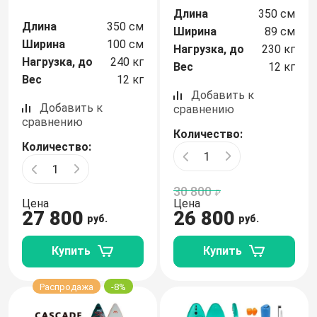
Длина
350 см
Itiwit
Длина
350 см
Ширина
89 см
Ширина
100 см
Нагрузка, до
230 кг
JS
Нагрузка, до
240 кг
Вес
12 кг
Вес
12 кг
Koetsu
Добавить к
Добавить к
сравнению
сравнению
Lime sup
Количество:
Количество:
MoloBoard
30 800
Murtisol
Цена
Цена
27 800
26 800
руб.
руб.
Mseasfree
Купить
Купить
Nautica
Распродажа
-8%
Nordic Ride