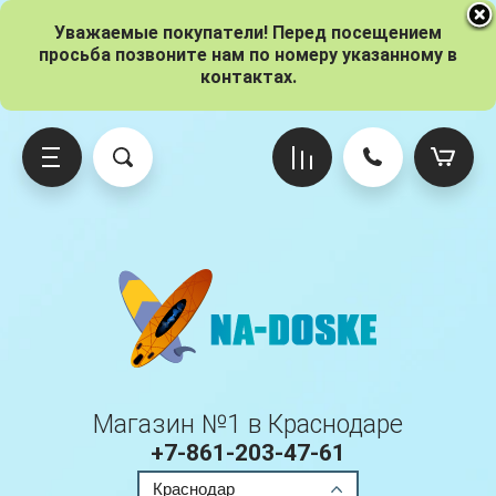
Уважаемые покупатели! Перед посещением
просьба позвоните нам по номеру указанному в
контактах.
о брендам
ксессуары
о размерам
Gladiator
Iboard
Red Paddle
Adventum
Вёсла
10.6 (320 см)
Origin
Pro
Ride
Atlantis
Гермомешки
11 (335 см)
One
Sport
Aloha
Насосы
11.6 (350 см)
Kids
Voyager
Магазин №1 в Краснодаре
Aqua Marina
Плавники
12 (365 см)
Pro
+7-861-203-47-61
Краснодар
Anomy
Паруса
12.6 (380 см)
Elite