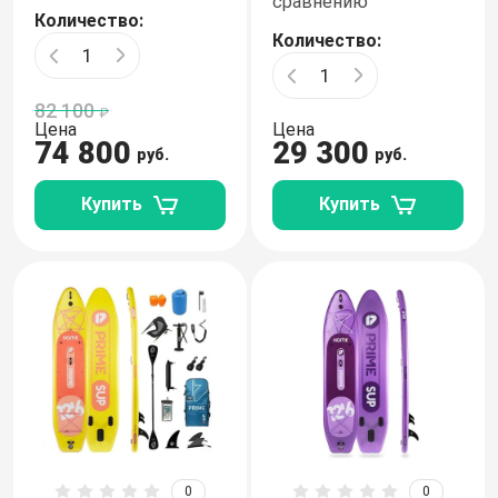
сравнению
Количество:
Skatinger
Количество:
Takumo
82 100
Цена
Цена
Red Paddle
74 800
29 300
руб.
руб.
Victory
Купить
Купить
Viking
Walaw
Wave
ZAP
0
0