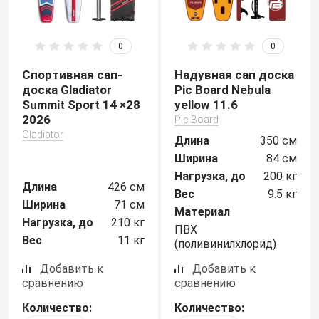
0
0
Спортивная сап-
Надувная сап доска
доска Gladiator
Pic Board Nebula
Summit Sport 14 ×28
yellow 11.6
2026
Pic Board
Gladiator
Длина
350 см
Ширина
84 см
Нагрузка, до
200 кг
Длина
426 см
Вес
9.5 кг
Ширина
71 см
Материал
Нагрузка, до
210 кг
ПВХ
Вес
11 кг
(поливинилхлорид)
Добавить к
Добавить к
сравнению
сравнению
Количество:
Количество: