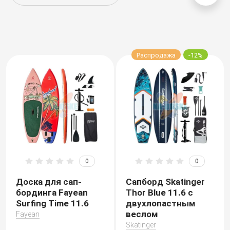
Esup
Fayean
Распродажа
-12%
FB Sport
Funwater
Gladiator
GQ
0
0
HL Sup
Доска для сап-
Сапборд Skatinger
бординга Fayean
Thor Blue 11.6 с
Hydro Force
Surfing Time 11.6
двухлопастным
веслом
Fayean
Iboard
Skatinger