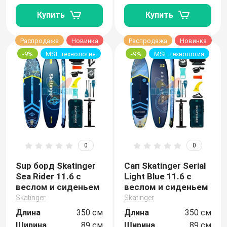
Купить
Купить
Распродажа
Новинка
Распродажа
Новинка
-9%
MSL технология
-9%
MSL технология
0
0
Sup борд Skatinger
Сап Skatinger Serial
Sea Rider 11.6 с
Light Blue 11.6 с
веслом и сиденьем
веслом и сиденьем
Skatinger
Skatinger
Длина
350 см
Длина
350 см
Ширина
89 см
Ширина
89 см