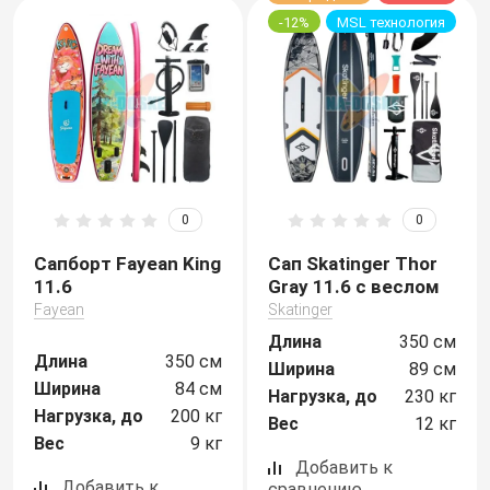
-12%
MSL технология
0
0
Сапборт Fayean King
Сап Skatinger Thor
11.6
Gray 11.6 с веслом
Fayean
Skatinger
Длина
350 см
Длина
350 см
Ширина
89 см
Ширина
84 см
Нагрузка, до
230 кг
Нагрузка, до
200 кг
Вес
12 кг
Вес
9 кг
Добавить к
Добавить к
сравнению