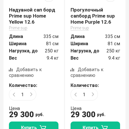
Надувной сап борд
Прогулочный
Prime sup Home
сапборд Prime sup
Yellow 12.6
Home Purple 12.6
Prime sup
Prime sup
Длина
335 см
Длина
335 см
Ширина
81 см
Ширина
81 см
Нагрузка, до
250 кг
Нагрузка, до
250 кг
Вес
9.4 кг
Вес
9.4 кг
Добавить к
Добавить к
сравнению
сравнению
Количество:
Количество:
Цена
Цена
29 300
29 300
руб.
руб.
Купить
Купить