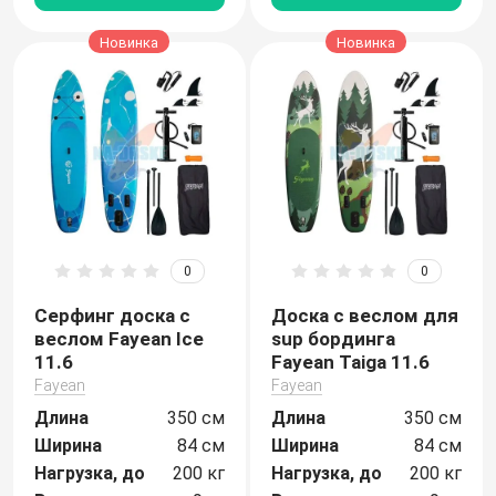
Новинка
Новинка
0
0
Серфинг доска с
Доска с веслом для
веслом Fayean Ice
sup бординга
11.6
Fayean Taiga 11.6
Fayean
Fayean
Длина
350 см
Длина
350 см
Ширина
84 см
Ширина
84 см
Нагрузка, до
200 кг
Нагрузка, до
200 кг