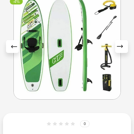
-4%
Esup
Fayean
FB Sport
Funwater
Gladiator
GQ
HL Sup
Hydro Force
0
Iboard