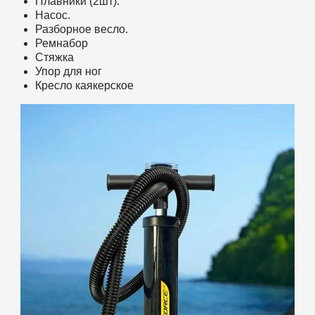
Плавники (2шт).
Насос.
Разборное весло.
Ремнабор
Стяжка
Упор для ног
Кресло каякерское