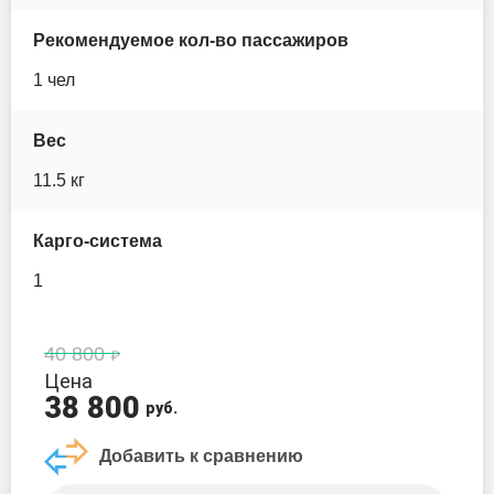
Ocean Trail
Рекомендуемое кол-во пассажиров
1 чел
Pic Board
Prime sup
Вес
11.5 кг
Santasup
Карго-система
Scirocco
1
Serf Pedal
Seasee
40 800
Цена
38 800
Space
руб.
Добавить к сравнению
Sports