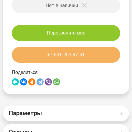
Нет в наличии
Skatinger
Takumo
Перезвоните мне
Red Paddle
Victory
+7-861-203-47-61
Viking
Поделиться
Walaw
Wave
ZAP
Параметры
Отзывы