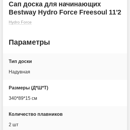
Сап доска для начинающих
Itiwit
Bestway Hydro Force Freesoul 11'2
Hydro Force
JS
Koetsu
Параметры
Lime sup
Тип доски
MoloBoard
Надувная
Murtisol
Размеры (Д*Ш*Т)
Mseasfree
340*89*15 см
Nautica
Количество плавников
Nordic Ride
2 шт