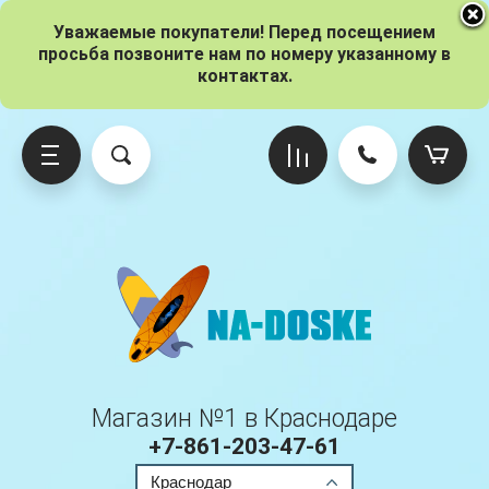
Уважаемые покупатели! Перед посещением
просьба позвоните нам по номеру указанному в
контактах.
о брендам
ксессуары
о размерам
Gladiator
Iboard
Red Paddle
Adventum
Вёсла
10.6 (320 см)
Origin
Pro
Ride
Atlantis
Гермомешки
11 (335 см)
One
Sport
Aloha
Насосы
11.6 (350 см)
Kids
Voyager
Магазин №1 в Краснодаре
Aqua Marina
Плавники
12 (365 см)
Pro
+7-861-203-47-61
Краснодар
Anomy
Паруса
12.6 (380 см)
Elite