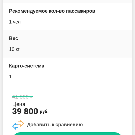
Ocean Trail
Рекомендуемое кол-во пассажиров
1 чел
Pic Board
Prime sup
Вес
10 кг
Santasup
Карго-система
Scirocco
1
Serf Pedal
Seasee
41 800
Цена
39 800
Space
руб.
Добавить к сравнению
Sports