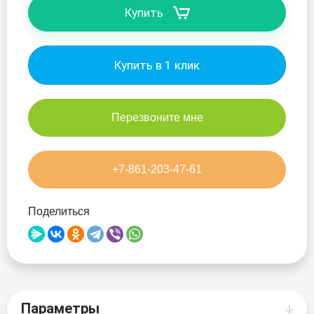
Купить
Skatinger
Takumo
Купить в 1 клик
Red Paddle
Victory
Перезвоните мне
Viking
+7-861-203-47-61
Walaw
Поделиться
Wave
ZAP
Параметры