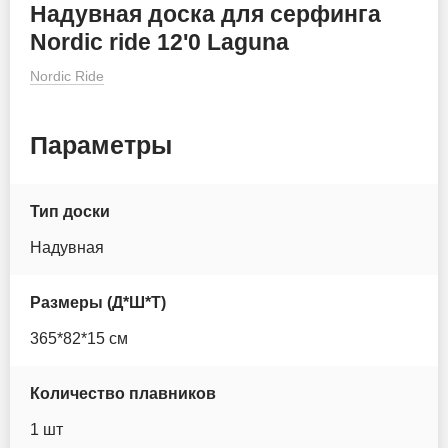
Надувная доска для серфинга
Itiwit
Nordic ride 12'0 Laguna
Nordic Ride
JS
Koetsu
Параметры
Lime sup
Тип доски
MoloBoard
Надувная
Murtisol
Размеры (Д*Ш*Т)
Mseasfree
365*82*15 см
Nautica
Количество плавников
Nordic Ride
1 шт