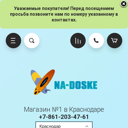
Уважаемые покупатели! Перед посещением
просьба позвоните нам по номеру указанному в
контактах.
о брендам
ксессуары
о размерам
Gladiator
Iboard
Red Paddle
Adventum
Вёсла
10.6 (320 см)
Origin
Pro
Ride
Atlantis
Гермомешки
11 (335 см)
One
Sport
Aloha
Насосы
11.6 (350 см)
Kids
Voyager
Магазин №1 в Краснодаре
Aqua Marina
Плавники
12 (365 см)
Pro
+7-861-203-47-61
Краснодар
Anomy
Паруса
12.6 (380 см)
Elite