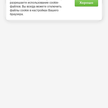
Хорошо
разрешаете использование cookie-
файлов. Вы всегда можете отключить
файлы cookie в настройках Вашего
УСЛОВИЯ
браузера.
Магазин
КАТАЛОГ
Доставка и Оплата
Скидки на товары и аксессуары
Карта сайта
Пользователям
КОНТАКТЫ