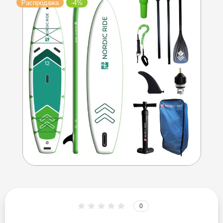
Распродажа
-4%
Esup
Fayean
FB Sport
Funwater
Gladiator
GQ
HL Sup
Hydro Force
0
Iboard